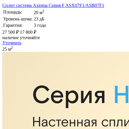
Сплит система Axioma Серия F ASX07F1/ASB07F1
2
Площадь:
20 м
Уровень шума:
23 дБ
Гарантия:
3 года
27 500 ₽
17 800 ₽
наличие уточняйте
Уточнить
2
25 м