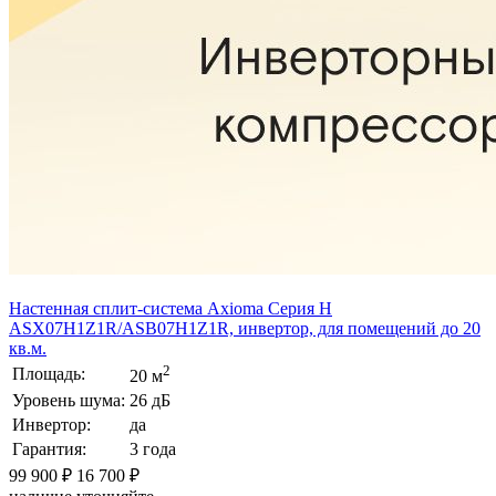
Настенная сплит-система Axioma Серия H
ASX07H1Z1R/ASB07H1Z1R, инвертор, для помещений до 20
кв.м.
2
Площадь:
20 м
Уровень шума:
26 дБ
Инвертор:
да
Гарантия:
3 года
99 900 ₽
16 700 ₽