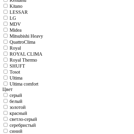
Kentatsu
Kitano
LESSAR
LG
MDV
Midea
Mitsubishi Heavy
QuattroClima
Royal
ROYAL CLIMA
Royal Thermo
SHUFT
Tosot
Ultima
Ultima comfort
Цвет
cерый
белый
золотой
красный
светло-серый
серебристый
синий